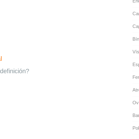
Enc
Ca
Cap
Bín
Vís
l
Esp
definición?
Fer
Atr
Ovi
Bar
Pol