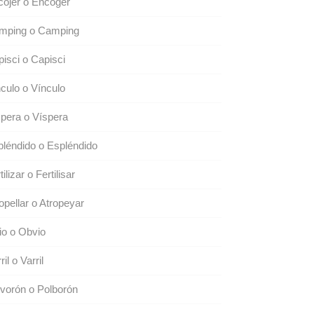
ojer o Encoger
mping o Camping
isci o Capisci
culo o Vínculo
pera o Víspera
léndido o Espléndido
tilizar o Fertilisar
opellar o Atropeyar
o o Obvio
ril o Varril
vorón o Polborón