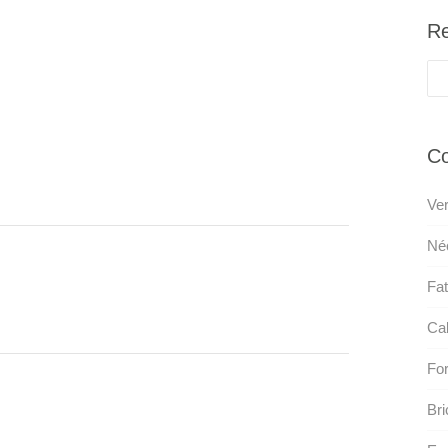
Re
Co
Ver
Néc
Fat
Ca
For
Bri