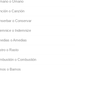
mano o Umano
nción o Canzión
nserbar o Conservar
demnice o Indemnize
medias o Amedias
tro o Rasto
mbustión o Combustión
mos o Bamos