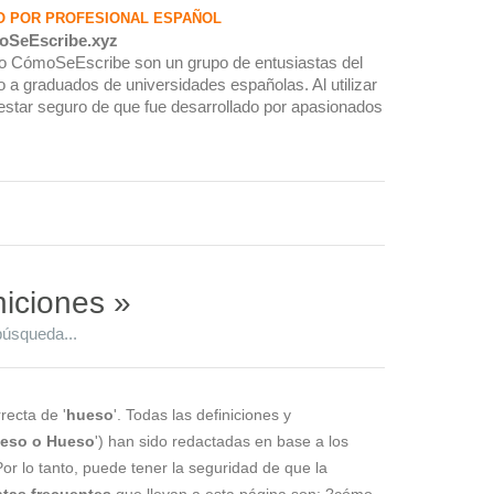
O POR PROFESIONAL ESPAÑOL
oSeEscribe.xyz
rio CómoSeEscribe son un grupo de entusiastas del
 a graduados de universidades españolas. Al utilizar
estar seguro de que fue desarrollado por apasionados
niciones »
búsqueda...
recta de '
hueso
'. Todas las definiciones y
eso o Hueso
') han sido redactadas en base a los
Por lo tanto, puede tener la seguridad de que la
tas frecuentes
que llevan a esta página son: ?cómo