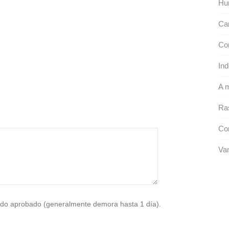
Hu
Ca
Co
In
A 
Ras
Co
Va
do aprobado (generalmente demora hasta 1 día).