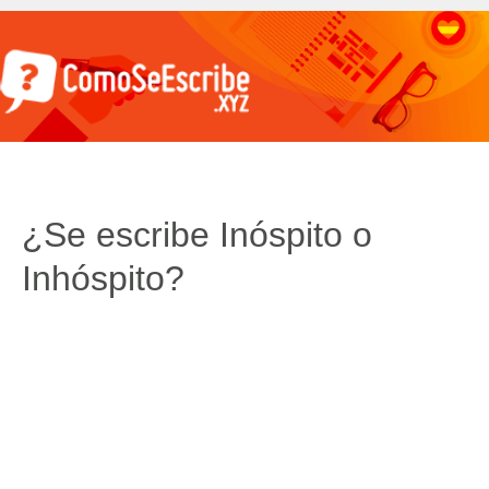
¿Se escribe Inóspito o
Inhóspito?