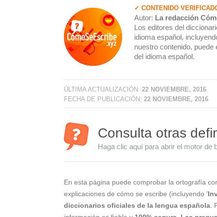
✓ CONTENIDO VERIFICAD
Autor:
La redacción Cóm
Los editores del dicciona
idioma español, incluyendo
nuestro contenido, puede 
del idioma español.
ÚLTIMA ACTUALIZACIÓN:
22 NOVIEMBRE, 2016
FECHA DE PUBLICACIÓN:
22 NOVIEMBRE, 2016
Consulta otras defi
Haga clic aquí para abrir el motor de 
En esta página puede comprobar la ortografía cor
explicaciones de cómo se escribe (incluyendo '
In
diccionarios oficiales de la lengua española
. 
información es fiable y
100% segura
.
Las pregun