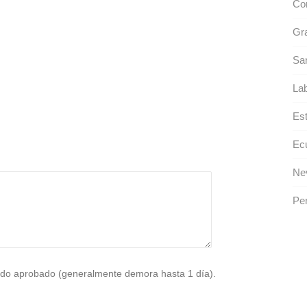
Cor
Gra
Sa
Lab
Est
Ec
Ne
Per
do aprobado (generalmente demora hasta 1 día).