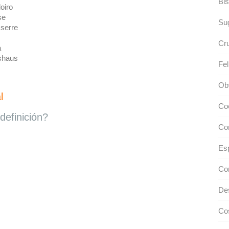
Bis
oiro
se
Sug
 serre
Cru
a
shaus
Fel
Obv
l
Co
definición?
Con
Esp
Con
Des
Cos