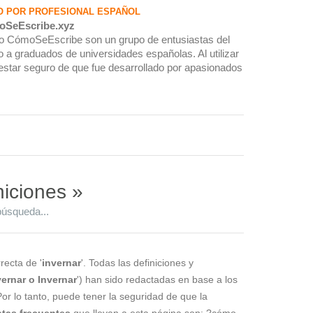
O POR PROFESIONAL ESPAÑOL
oSeEscribe.xyz
rio CómoSeEscribe son un grupo de entusiastas del
 a graduados de universidades españolas. Al utilizar
estar seguro de que fue desarrollado por apasionados
niciones »
búsqueda...
recta de '
invernar
'. Todas las definiciones y
vernar o Invernar
') han sido redactadas en base a los
Por lo tanto, puede tener la seguridad de que la
tas frecuentes
que llevan a esta página son: ?cómo