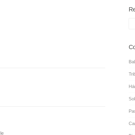
Re
Co
Bal
Tri
Há
Sol
Pas
Ca
le