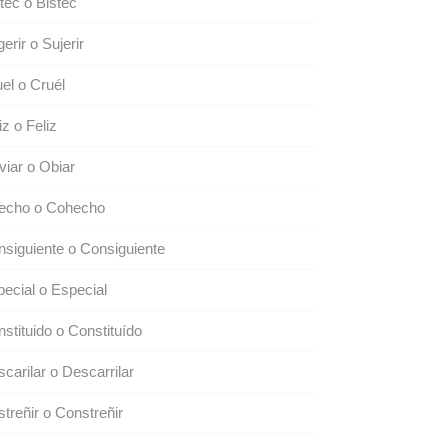
tec o Bistec
erir o Sujerir
el o Cruél
iz o Feliz
iar o Obiar
echo o Cohecho
siguiente o Consiguiente
ecial o Especial
stituido o Constituído
carilar o Descarrilar
treñir o Constreñir