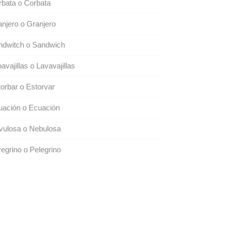
bata o Corbata
njero o Granjero
ndwitch o Sandwich
avajillas o Lavavajillas
orbar o Estorvar
uación o Ecuación
vulosa o Nebulosa
egrino o Pelegrino