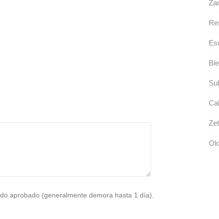
Zan
Res
Es
Bie
Su
Cal
Zet
Ol
do aprobado (generalmente demora hasta 1 día).