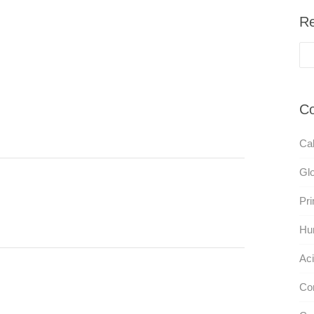
Re
Co
Cal
Gl
Pr
Hu
Aci
Co