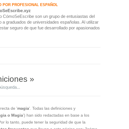
O POR PROFESIONAL ESPAÑOL
oSeEscribe.xyz
rio CómoSeEscribe son un grupo de entusiastas del
 a graduados de universidades españolas. Al utilizar
estar seguro de que fue desarrollado por apasionados
niciones »
búsqueda...
recta de '
magia
'. Todas las definiciones y
gia o Magia
') han sido redactadas en base a los
Por lo tanto, puede tener la seguridad de que la
tas frecuentes
que llevan a esta página son: ?cómo