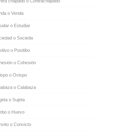
ntra chapado o Contrachapado
nda o Venda
udar o Estudiar
ciedad o Socieda
itivo o Positibo
hesión o Cohesión
ispo o Ovispo
labaza o Calabaza
eta o Sujeta
ebo o Huevo
vito o Convicto