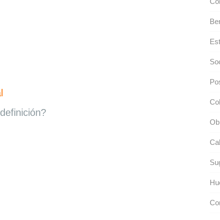
Co
Be
Est
So
Pos
l
Co
definición?
Ob
Ca
Sug
Hu
Con