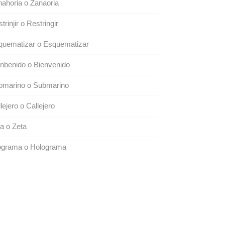
ahoria o Zanaoria
trinjir o Restringir
quematizar o Esquematizar
nbenido o Bienvenido
bmarino o Submarino
lejero o Callejero
a o Zeta
ograma o Holograma