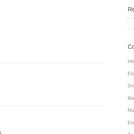
Re
Co
Int
En
Gr
Bac
Mar
En
a