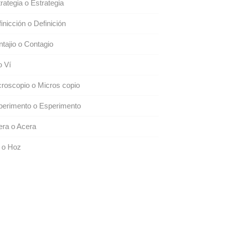
rategia o Estrategia
inicción o Definición
tajio o Contagio
o Ví
roscopio o Micros copio
perimento o Esperimento
ra o Acera
 o Hoz