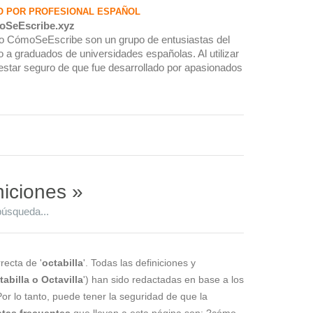
O POR PROFESIONAL ESPAÑOL
oSeEscribe.xyz
rio CómoSeEscribe son un grupo de entusiastas del
 a graduados de universidades españolas. Al utilizar
estar seguro de que fue desarrollado por apasionados
niciones »
búsqueda...
recta de '
octabilla
'. Todas las definiciones y
tabilla o Octavilla
') han sido redactadas en base a los
Por lo tanto, puede tener la seguridad de que la
tas frecuentes
que llevan a esta página son: ?cómo