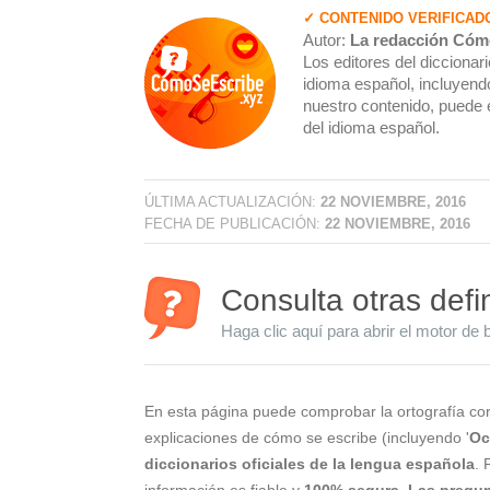
✓ CONTENIDO VERIFICAD
Autor:
La redacción Cóm
Los editores del dicciona
idioma español, incluyendo
nuestro contenido, puede 
del idioma español.
ÚLTIMA ACTUALIZACIÓN:
22 NOVIEMBRE, 2016
FECHA DE PUBLICACIÓN:
22 NOVIEMBRE, 2016
Consulta otras defi
Haga clic aquí para abrir el motor de 
En esta página puede comprobar la ortografía cor
explicaciones de cómo se escribe (incluyendo '
Oc
diccionarios oficiales de la lengua española
. 
información es fiable y
100% segura
.
Las pregun