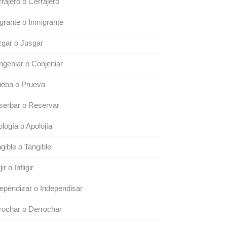
rajero o Cerrajero
grante o Inmigrante
gar o Jusgar
geniar o Conjeniar
ueba o Prueva
serbar o Reservar
logía o Apolojía
gible o Tangible
ijir o Infligir
ependizar o Independisar
ochar o Derrochar