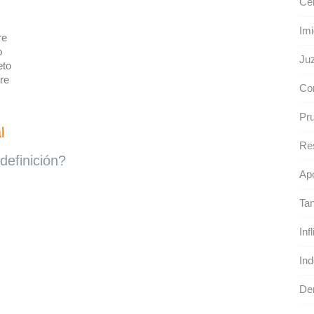
Cer
Imi
re
o
Juz
eto
re
Con
Pr
l
Re
definición?
Apo
Tan
Infl
Ind
Der