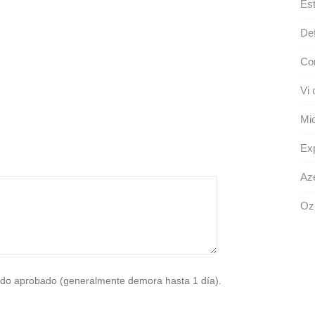
Est
Def
Con
Vi 
Mic
Ex
Aze
Oz
do aprobado (generalmente demora hasta 1 día).