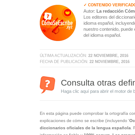
✓ CONTENIDO VERIFICAD
Autor:
La redacción Cóm
Los editores del dicciona
idioma español, incluyendo
nuestro contenido, puede 
del idioma español.
ÚLTIMA ACTUALIZACIÓN:
22 NOVIEMBRE, 2016
FECHA DE PUBLICACIÓN:
22 NOVIEMBRE, 2016
Consulta otras defi
Haga clic aquí para abrir el motor de 
En esta página puede comprobar la ortografía cor
explicaciones de cómo se escribe (incluyendo '
Oc
diccionarios oficiales de la lengua española
. 
información es fiable y
100% segura
.
Las pregun