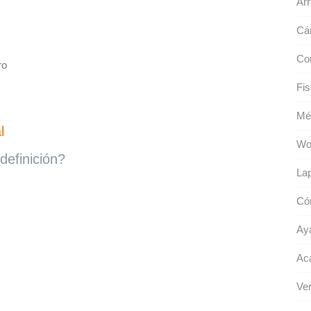
Arr
Cá
Co
ro
Fis
Mé
l
Wo
definición?
La
Có
Ay
Ac
Ve