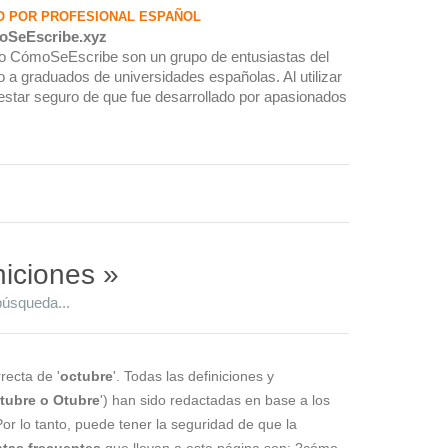
O POR PROFESIONAL ESPAÑOL
oSeEscribe.xyz
rio CómoSeEscribe son un grupo de entusiastas del
 a graduados de universidades españolas. Al utilizar
estar seguro de que fue desarrollado por apasionados
niciones »
búsqueda...
recta de '
octubre
'. Todas las definiciones y
tubre o Otubre
') han sido redactadas en base a los
Por lo tanto, puede tener la seguridad de que la
tas frecuentes
que llevan a esta página son: ?cómo