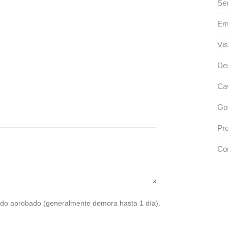
Ser
Emb
Vis
De
Cav
Gov
Pro
Co
do aprobado (generalmente demora hasta 1 día).