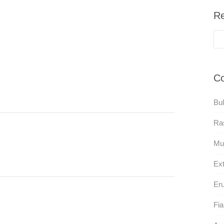
Re
Co
Bul
Ras
Muj
Ext
Eru
Fia