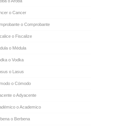
oba o Aroba
ncer o Cancer
mprobante o Comprobante
calice o Fiscalize
dula o Médula
dka o Vodka
psus o Lasus
modo o Cómodo
acente o Adyacente
adémico o Academico
rbena o Berbena