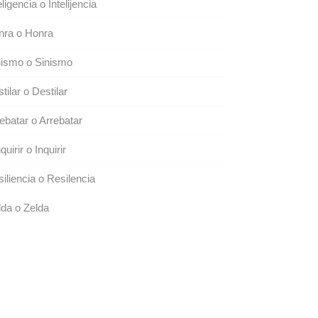
eligencia o Intelijencia
nra o Honra
nismo o Sinismo
tilar o Destilar
ebatar o Arrebatar
quirir o Inquirir
iliencia o Resilencia
da o Zelda