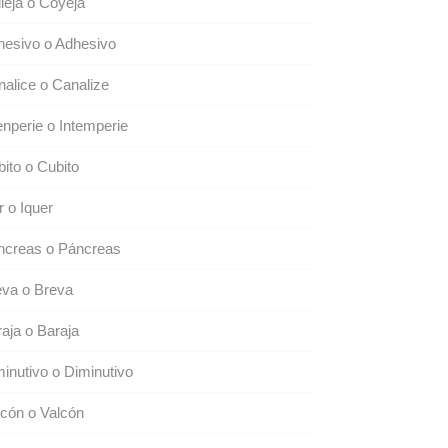
leja o Coyeja
hesivo o Adhesivo
alice o Canalize
enperie o Intemperie
ito o Cubito
r o Iquer
ncreas o Páncreas
eva o Breva
aja o Baraja
inutivo o Diminutivo
cón o Valcón