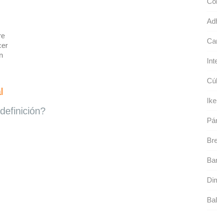
Col
Ad
re
Can
er
n
Int
Cúb
l
Ike
definición?
Pá
Br
Bar
Dim
Bal