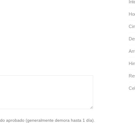
Int
Ho
Ci
Des
Arr
Hin
Res
Cel
do aprobado (generalmente demora hasta 1 día).