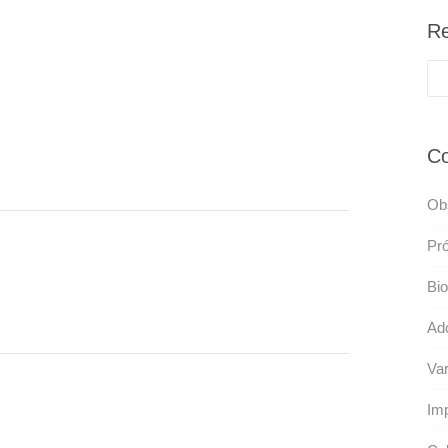
Re
Co
Ob
Pró
Bio
Ado
Var
Im