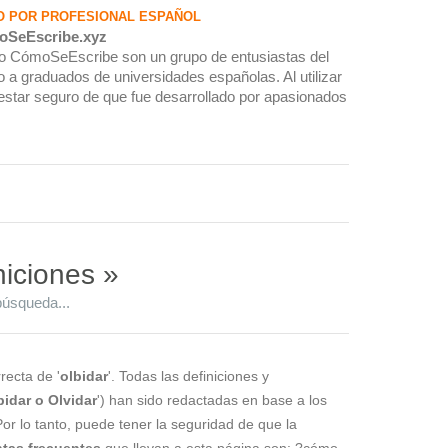
O POR PROFESIONAL ESPAÑOL
oSeEscribe.xyz
rio CómoSeEscribe son un grupo de entusiastas del
 a graduados de universidades españolas. Al utilizar
estar seguro de que fue desarrollado por apasionados
niciones »
búsqueda...
recta de '
olbidar
'. Todas las definiciones y
bidar o Olvidar
') han sido redactadas en base a los
Por lo tanto, puede tener la seguridad de que la
tas frecuentes
que llevan a esta página son: ?cómo