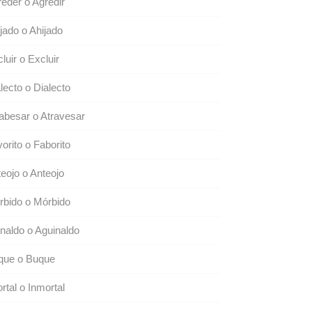
eder o Agredir
jado o Ahijado
luir o Excluir
lecto o Dialecto
abesar o Atravesar
orito o Faborito
eojo o Anteojo
rbido o Mórbido
naldo o Aguinaldo
que o Buque
rtal o Inmortal