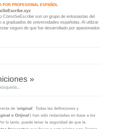
O POR PROFESIONAL ESPAÑOL
oSeEscribe.xyz
rio CómoSeEscribe son un grupo de entusiastas del
 a graduados de universidades españolas. Al utilizar
estar seguro de que fue desarrollado por apasionados
niciones »
búsqueda...
recta de '
original
'. Todas las definiciones y
ginal o Orijinal
') han sido redactadas en base a los
Por lo tanto, puede tener la seguridad de que la
tas frecuentes
que llevan a esta página son: ?cómo