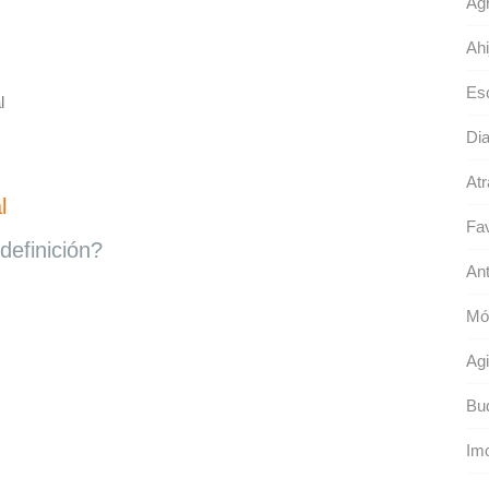
Agr
Ahi
Esc
l
Dia
Atr
l
Fav
definición?
Ant
Mó
Agi
Bu
Imo