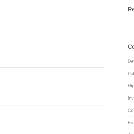
Re
Co
Def
Pól
Hip
Inv
Co
En