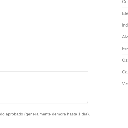
Cor
Efe
Ind
Alv
Env
Oz
Cab
Ve
do aprobado (generalmente demora hasta 1 día).