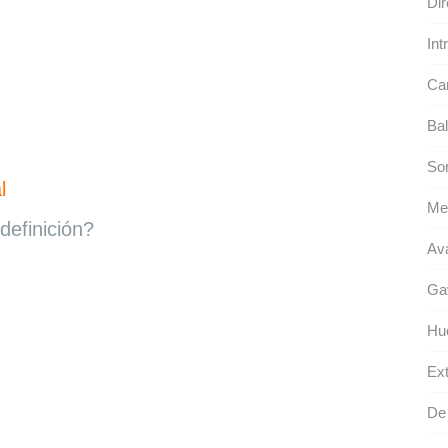
Dir
Int
Ca
Bal
So
l
Med
definición?
Ava
Gav
Hu
Ext
De