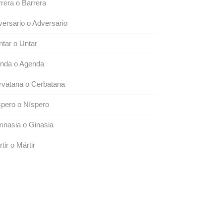
rera o Barrera
ersario o Adversario
tar o Untar
enda o Agenda
rvatana o Cerbatana
pero o Níspero
nasia o Ginasia
tir o Mártir