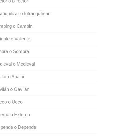
etor o Director
ranquilizar o Intranquilisar
mping o Campin
iente o Valiente
nbra o Sombra
ieval o Medieval
tar o Abatar
ilán o Gavilán
eco o Ueco
erno o Externo
 pende o Depende