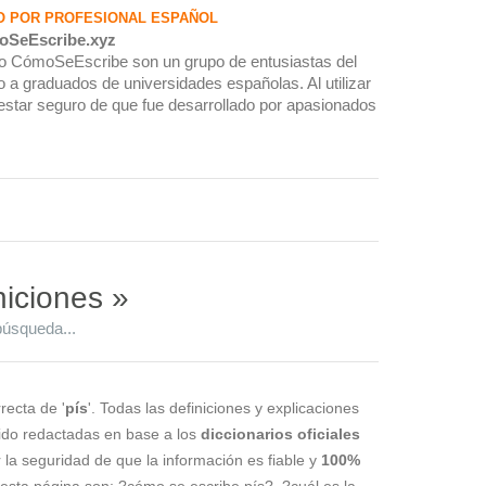
O POR PROFESIONAL ESPAÑOL
oSeEscribe.xyz
rio CómoSeEscribe son un grupo de entusiastas del
 a graduados de universidades españolas. Al utilizar
estar seguro de que fue desarrollado por apasionados
niciones »
búsqueda...
recta de '
pís
'. Todas las definiciones y explicaciones
sido redactadas en base a los
diccionarios oficiales
r la seguridad de que la información es fiable y
100%
esta página son: ?cómo se escribe pís?, ?cuál es la