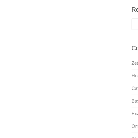
Re
Co
Zet
Ho
Cav
Ba
Ex
Om