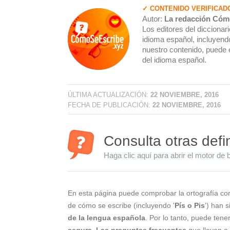
✓ CONTENIDO VERIFICAD
Autor:
La redacción Cóm
Los editores del dicciona
idioma español, incluyendo
nuestro contenido, puede 
del idioma español.
ÚLTIMA ACTUALIZACIÓN:
22 NOVIEMBRE, 2016
FECHA DE PUBLICACIÓN:
22 NOVIEMBRE, 2016
Consulta otras defi
Haga clic aquí para abrir el motor de 
En esta página puede comprobar la ortografía cor
de cómo se escribe (incluyendo '
Pís o Pis
') han 
de la lengua española
. Por lo tanto, puede tene
segura
.
Las preguntas frecuentes
que llevan a 