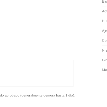
Bar
Adv
Hun
Aj
Ce
Nís
Gim
Mar
do aprobado (generalmente demora hasta 1 día).