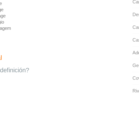
Car
e
ge
Des
age
io
Can
tagem
Ca
Ad
l
Ger
definición?
Cov
Riv