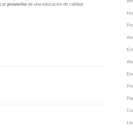
Am
acar
provecho
de una educación de calidad.
Hui
Pr
Aer
Ent
Aba
Ex
Pre
Pa
Con
Le