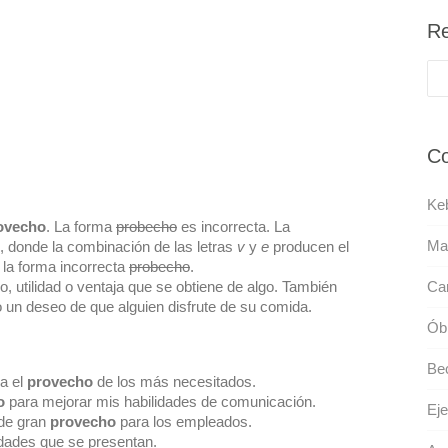
Re
Co
Ke
ovecho
. La forma
probecho
es incorrecta. La
Ma
l, donde la combinación de las letras
v
y
e
producen el
 la forma incorrecta
probecho
.
o, utilidad o ventaja que se obtiene de algo. También
Ca
un deseo de que alguien disfrute de su comida.
Ób
Bec
ra el
provecho
de los más necesitados.
o
para mejorar mis habilidades de comunicación.
Eje
 de gran
provecho
para los empleados.
dades que se presentan.