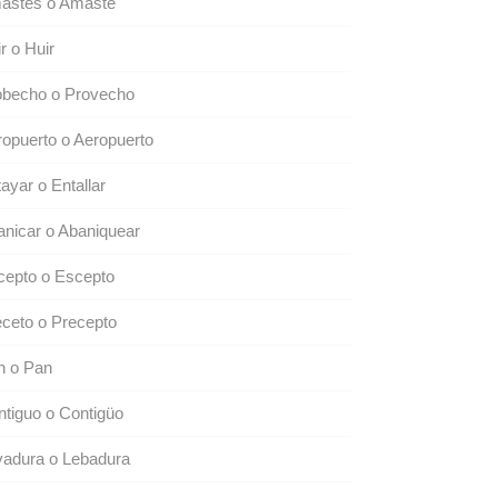
astes o Amaste
r o Huir
obecho o Provecho
opuerto o Aeropuerto
ayar o Entallar
nicar o Abaniquear
cepto o Escepto
ceto o Precepto
n o Pan
tiguo o Contigüo
vadura o Lebadura