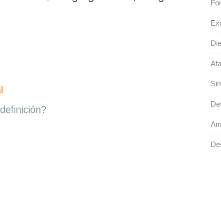
For
Exc
Die
Afa
Sim
l
Des
definición?
Am
De