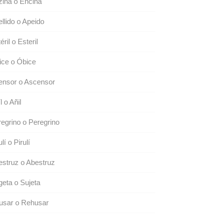
ina o Encina
llido o Apeido
éril o Esteril
ice o Óbice
ensor o Ascensor
l o Añil
egrino o Peregrino
ulí o Pirulí
struz o Abestruz
eta o Sujeta
usar o Rehusar