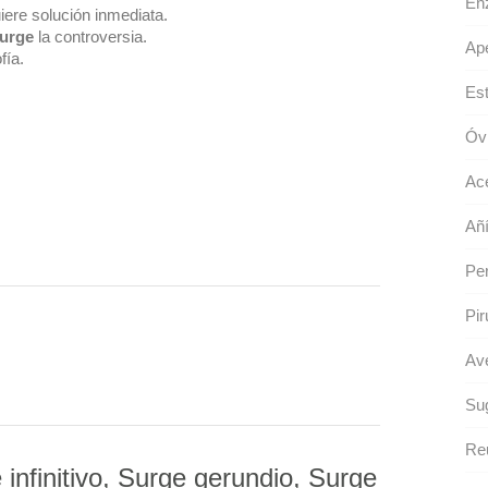
Enz
iere solución inmediata.
urge
la controversia.
Ape
fía.
Est
Óv
Ac
Añí
Per
Pir
Ave
Sug
Re
nfinitivo, Surge gerundio, Surge