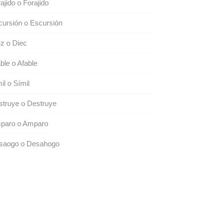
ajido o Forajido
ursión o Escursión
z o Diec
ble o Afable
il o Símil
truye o Destruye
paro o Amparo
saogo o Desahogo