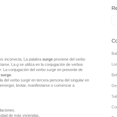
Re
Co
Ba
s incorrecta. La palabra
surge
proviene del verbo
Loc
starse. La
g
se utiliza en la conjugación de verbos
r
. La conjugación del verbo
surgir
en presente de
s
surge
.
Bel
da del verbo
surgir
en tercera persona del singular en
r, emerger, brotar, manifestarse o comenzar a
Ge
Sal
Cor
daciones.
idad de más viviendas.