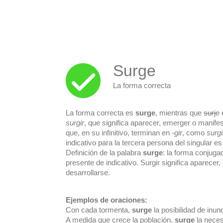
Surge
La forma correcta
La forma correcta es
surge
, mientras que
surje
e
surgir
, que significa aparecer, emerger o manife
que, en su infinitivo, terminan en
-gir
, como
surgi
indicativo para la tercera persona del singular e
Definición de la palabra
surge
: la forma conjuga
presente de indicativo. Surgir significa aparece
desarrollarse.
Ejemplos de oraciones:
Con cada tormenta,
surge
la posibilidad de inun
A medida que crece la población,
surge
la neces