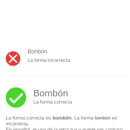
Bonbón
La forma incorrecta
Bombón
La forma correcta
La forma correcta es
bombón
. La forma
bonbón
es
incorrecta.
En español, el uso de la letra
b
o
v
puede ser confuso