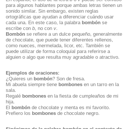
para algunos hablantes porque ambas letras tienen un
sonido similar. Sin embargo, existen reglas
ortográficas que ayudan a diferenciar cuándo usar
cada una. En este caso, la palabra
bombón
se
escribe con
b
, no con
v
.
Bombón
se refiere a un dulce pequeño, generalmente
de chocolate, que puede tener diferentes rellenos,
como nueces, mermelada, licor, etc. También se
puede utilizar de forma coloquial para referirse a
alguien o algo que resulta muy agradable o atractivo.
Ejemplos de oraciones:
¿Quieres un
bombón
? Son de fresa.
Mi abuela siempre tiene
bombones
en un tarro en la
sala.
Regalé
bombones
en la fiesta de cumpleaños de mi
hija.
El
bombón
de chocolate y menta es mi favorito.
Prefiero los
bombones
de chocolate negro.
Sinónimos de la palabra
bombón
en el contexto de